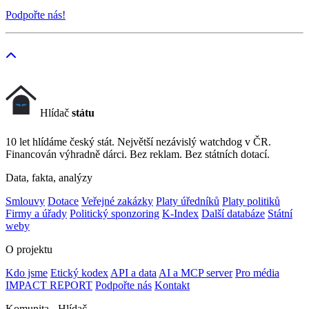
Podpořte nás!
Hlídač
státu
10 let hlídáme český stát. Největší nezávislý watchdog v ČR.
Financován výhradně dárci. Bez reklam. Bez státních dotací.
Data, fakta, analýzy
Smlouvy
Dotace
Veřejné zakázky
Platy úředníků
Platy politiků
Firmy a úřady
Politický sponzoring
K-Index
Další databáze
Státní
weby
O projektu
Kdo jsme
Etický kodex
API a data
AI a MCP server
Pro média
IMPACT REPORT
Podpořte nás
Kontakt
Komunita - Hlídač