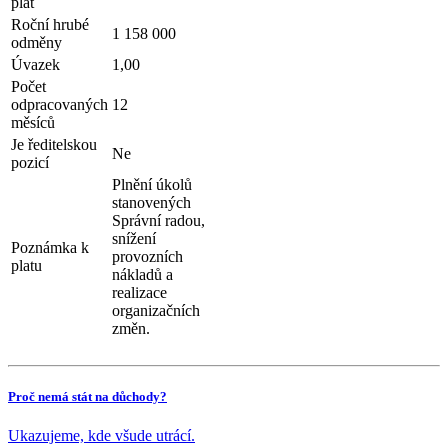
plat
Roční hrubé
1 158 000
odměny
Úvazek
1,00
Počet
odpracovaných
12
měsíců
Je ředitelskou
Ne
pozicí
Plnění úkolů
stanovených
Správní radou,
snížení
Poznámka k
provozních
platu
nákladů a
realizace
organizačních
změn.
Proč nemá stát na důchody?
Ukazujeme, kde všude utrácí.