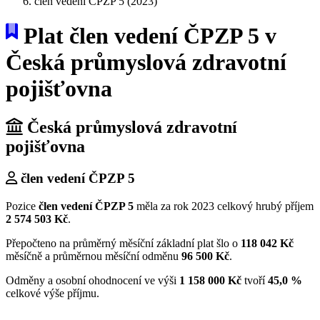
člen vedení ČPZP 5 (2023)
Plat člen vedení ČPZP 5 v
Česká průmyslová zdravotní
pojišťovna
Česká průmyslová zdravotní
pojišťovna
člen vedení ČPZP 5
Pozice
člen vedení ČPZP 5
měla za rok 2023 celkový hrubý příjem
2 574 503 Kč
.
Přepočteno na průměrný měsíční základní plat šlo o
118 042 Kč
měsíčně a průměrnou měsíční odměnu
96 500 Kč
.
Odměny a osobní ohodnocení ve výši
1 158 000 Kč
tvoří
45,0 %
celkové výše příjmu.