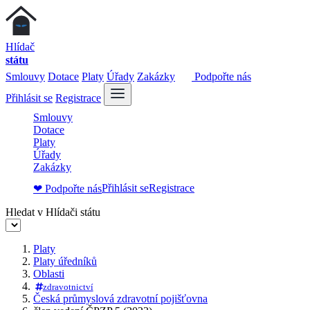
Hlídač
státu
Smlouvy
Dotace
Platy
Úřady
Zakázky
Podpořte nás
Přihlásit se
Registrace
Smlouvy
Dotace
Platy
Úřady
Zakázky
Přihlásit se
Registrace
❤ Podpořte nás
Hledat v Hlídači státu
Platy
Platy úředníků
Oblasti
zdravotnictví
Česká průmyslová zdravotní pojišťovna