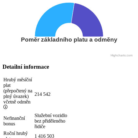
Poměr základního platu a odměny
Highcharts.com
Detailní informace
Hrubý měsíční
plat
(přepočtený na
214 542
plný úvazek)
včetně odměn
Služební vozidlo
Nefinanční
bez přiděleného
bonus
řidiče
Roční hrubý
1 416 503