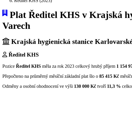
Ředitel KHS (2023)
Plat Ředitel KHS v Krajská hy
Varech
Krajská hygienická stanice Karlovarské
Ředitel KHS
Pozice
Ředitel KHS
měla za rok 2023 celkový hrubý příjem
1 154 9
Přepočteno na průměrný měsíční základní plat šlo o
85 415 Kč
měsíč
Odměny a osobní ohodnocení ve výši
130 000 Kč
tvoří
11,3 %
celko