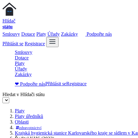
Hlídač
státu
Smlouvy
Dotace
Platy
Úřady
Zakázky
Podpořte nás
Přihlásit se
Registrace
Smlouvy
Dotace
Platy
Úřady
Zakázky
Přihlásit se
Registrace
❤ Podpořte nás
Hledat v Hlídači státu
Platy
Platy úředníků
Oblasti
zdravotnictví
Krajská hygienická stanice Karlovarského kraje se sídlem v K