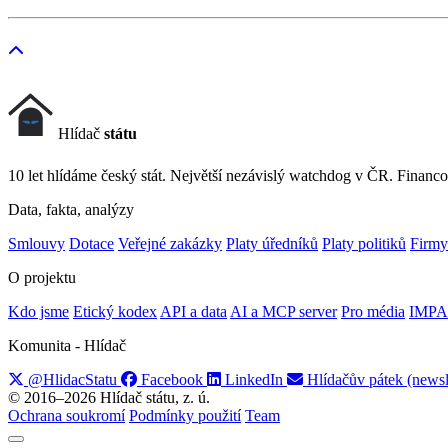
Hlídač
státu
10 let hlídáme český stát. Největší nezávislý watchdog v ČR. Financo
Data, fakta, analýzy
Smlouvy
Dotace
Veřejné zakázky
Platy úředníků
Platy politiků
Firmy
O projektu
Kdo jsme
Etický kodex
API a data
AI a MCP server
Pro média
IMPA
Komunita - Hlídač
@HlidacStatu
Facebook
LinkedIn
Hlídačův pátek (newsl
© 2016–2026 Hlídač státu, z. ú.
Ochrana soukromí
Podmínky použití
Team