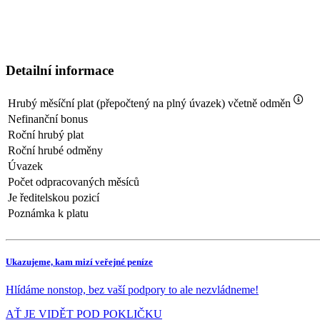
Detailní informace
Hrubý měsíční plat (přepočtený na plný úvazek) včetně odměn
Nefinanční bonus
Roční hrubý plat
Roční hrubé odměny
Úvazek
Počet odpracovaných měsíců
Je ředitelskou pozicí
Poznámka k platu
Ukazujeme, kam mizí veřejné peníze
Hlídáme nonstop, bez vaší podpory to ale nezvládneme!
AŤ JE VIDĚT POD POKLIČKU