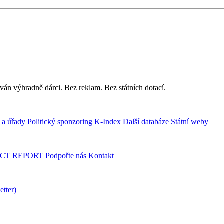
ván výhradně dárci. Bez reklam. Bez státních dotací.
 a úřady
Politický sponzoring
K-Index
Další databáze
Státní weby
CT REPORT
Podpořte nás
Kontakt
etter)