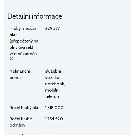
Detailní informace
Hrubý měsíční
229 377
plat
(přepočtený na
plný úvazek)
včetně odměn
Nefinanční
služební
bonus
vozidlo,
notebook,
mobilní
telefon
Roční hrubý plat
1 518 000
Roční hrubé
1 234 520
odměny