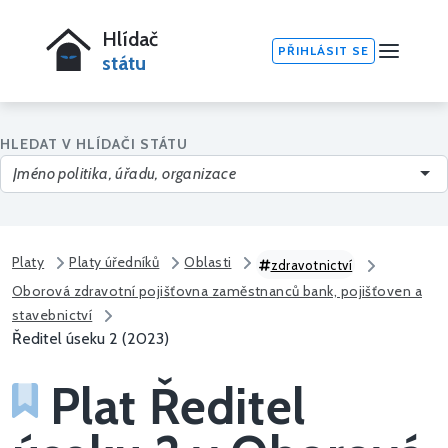
Hlídač
PŘIHLÁSIT SE
státu
HLEDAT V HLÍDAČI STÁTU
Platy
Platy úředníků
Oblasti
zdravotnictví
Oborová zdravotní pojišťovna zaměstnanců bank, pojišťoven a
stavebnictví
Ředitel úseku 2 (2023)
Plat Ředitel