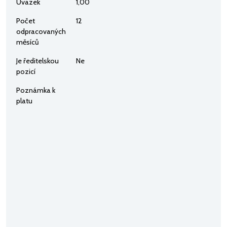
Úvazek
1,00
Počet
12
odpracovaných
měsíců
Je ředitelskou
Ne
pozicí
Poznámka k
platu