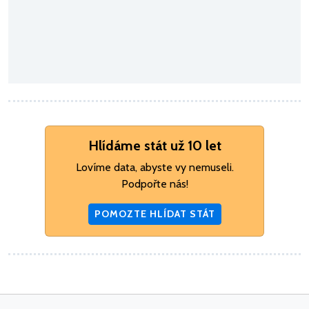
Hlídáme stát už 10 let
Lovíme data, abyste vy nemuseli.
Podpořte nás!
POMOZTE HLÍDAT STÁT