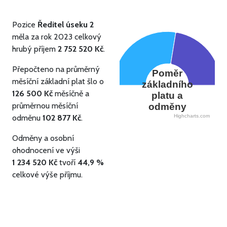
Pozice
Ředitel úseku 2
měla za rok 2023 celkový
hrubý příjem
2 752 520 Kč
.
Přepočteno na průměrný
Poměr
měsíční základní plat šlo o
základního
126 500 Kč
měsíčně a
platu a
průměrnou měsíční
odměny
odměnu
102 877 Kč
.
Highcharts.com
Odměny a osobní
ohodnocení ve výši
1 234 520 Kč
tvoří
44,9 %
celkové výše příjmu.