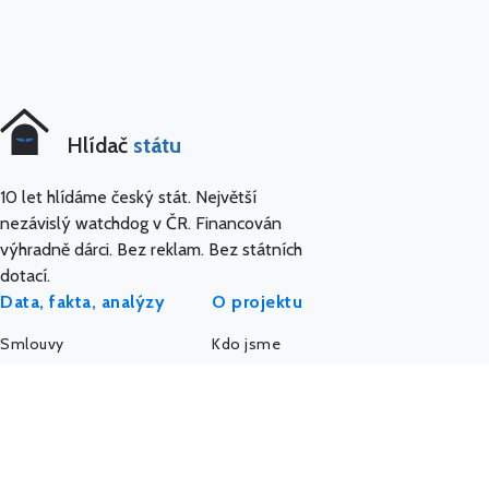
Hlídač
státu
10 let hlídáme český stát. Největší
nezávislý watchdog v ČR. Financován
výhradně dárci. Bez reklam. Bez státních
dotací.
Data, fakta, analýzy
O projektu
Smlouvy
Kdo jsme
Dotace
Etický kodex
Veřejné zakázky
API a data
Platy úředníků
AI a MCP server
Platy politiků
Pro média