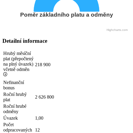
Poměr základního platu a odměny
Highcharts.com
Detailní informace
Hrubý měsíční
plat (přepočtený
na plný úvazek)
218 900
včetně odměn
Nefinanční
bonus
Roční hrubý
2 626 800
plat
Roční hrubé
odměny
Úvazek
1,00
Počet
odpracovaných
12