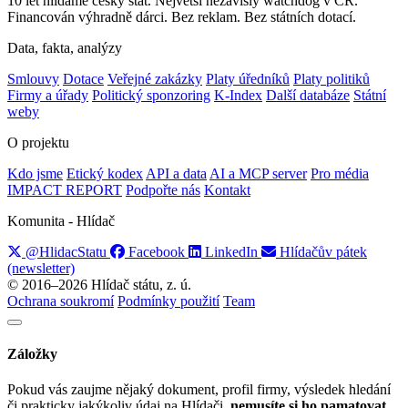
10 let hlídáme český stát. Největší nezávislý watchdog v ČR.
Financován výhradně dárci. Bez reklam. Bez státních dotací.
Data, fakta, analýzy
Smlouvy
Dotace
Veřejné zakázky
Platy úředníků
Platy politiků
Firmy a úřady
Politický sponzoring
K-Index
Další databáze
Státní
weby
O projektu
Kdo jsme
Etický kodex
API a data
AI a MCP server
Pro média
IMPACT REPORT
Podpořte nás
Kontakt
Komunita - Hlídač
@HlidacStatu
Facebook
LinkedIn
Hlídačův pátek
(newsletter)
© 2016–2026 Hlídač státu, z. ú.
Ochrana soukromí
Podmínky použití
Team
Záložky
Pokud vás zaujme nějaký dokument, profil firmy, výsledek hledání
či prakticky jakýkoliv údaj na Hlídači,
nemusíte si ho pamatovat
.