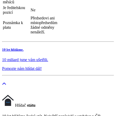
měsíců
Je ředitelskou
Ne
pozicí
Předsedovi ani
Poznámka k
místopředsedům
platu
žádné odměny
nenáleží.
10 let hlídáme.
10 miliard jsme vám ušetřili.
Pomozte nám hlídat dál!
Hlídač
státu