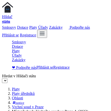
Hlídač
státu
Smlouvy
Dotace
Platy
Úřady
Zakázky
Podpořte nás
Přihlásit se
Registrace
Smlouvy
Dotace
Platy
Úřady
Zakázky
Přihlásit se
Registrace
❤ Podpořte nás
Hledat v Hlídači státu
Platy
Platy úředníků
Oblasti
justice
Vrchní soud v Praze