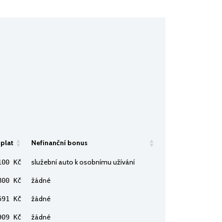
 plat
Nefinanční bonus
služební auto k osobnímu užívání
100 Kč
žádné
800 Kč
žádné
91 Kč
žádné
909 Kč