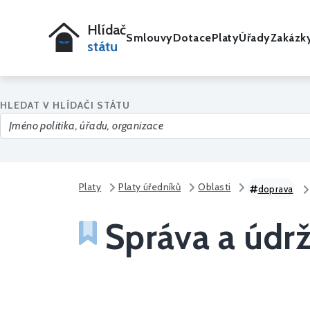
Hlídač
Smlouvy
Dotace
Platy
Úřady
Zakázk
státu
HLEDAT V HLÍDAČI STÁTU
Platy
Platy úředníků
Oblasti
doprava
Správa a údrž