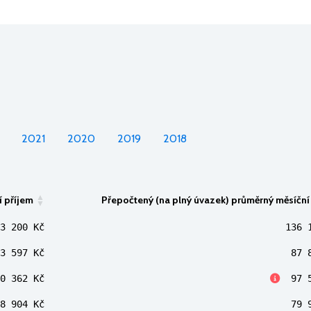
2021
2020
2019
2018
í příjem
Přepočtený (na plný úvazek) průměrný měsíční
3 200 Kč
136 
3 597 Kč
87 
0 362 Kč
97 5
8 904 Kč
79 