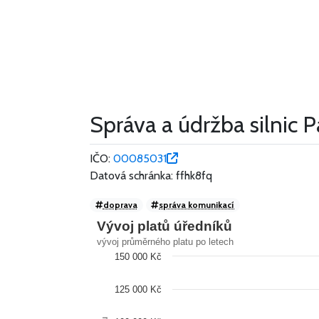
Správa a údržba silnic 
IČO:
00085031
Datová schránka: ffhk8fq
doprava
správa komunikací
Vývoj platů úředníků
vývoj průměrného platu po letech
150 000 Kč
125 000 Kč