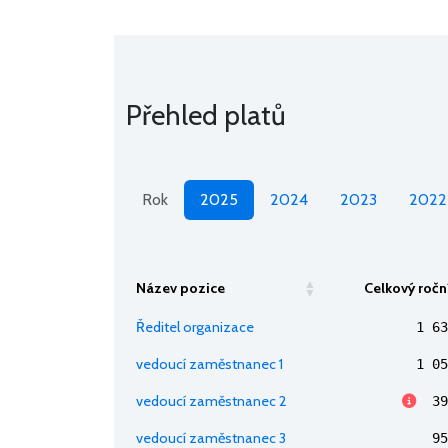
Přehled platů
Rok
2025
2024
2023
2022
Název pozice
Celkový ročn
Ředitel organizace
1 63
vedoucí zaměstnanec 1
1 05
vedoucí zaměstnanec 2
39
vedoucí zaměstnanec 3
95