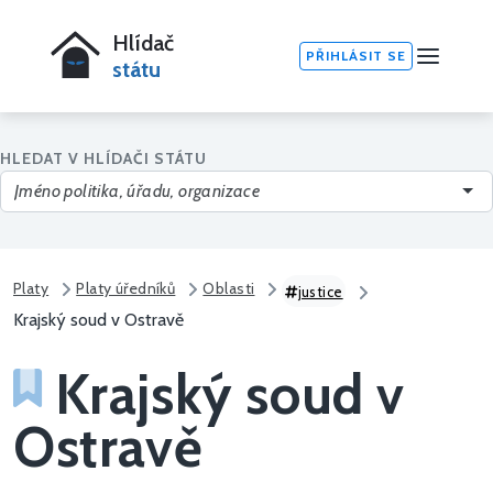
Hlídač
PŘIHLÁSIT SE
státu
HLEDAT V HLÍDAČI STÁTU
Platy
Platy úředníků
Oblasti
justice
Krajský soud v Ostravě
Krajský soud v
Ostravě