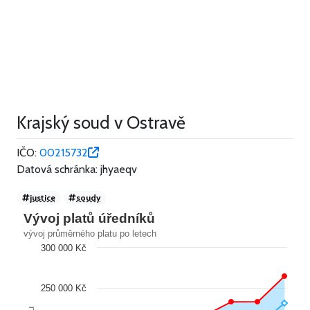
Krajský soud v Ostravě
IČO:
00215732
Datová schránka: jhyaeqv
justice
soudy
Vývoj platů úředníků
vývoj průměrného platu po letech
300 000 Kč
250 000 Kč