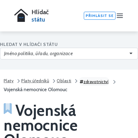
Hlídač
PŘIHLÁSIT SE
státu
HLEDAT V HLÍDAČI STÁTU
Platy
Platy úředníků
Oblasti
zdravotnictví
Vojenská nemocnice Olomouc
Vojenská
nemocnice