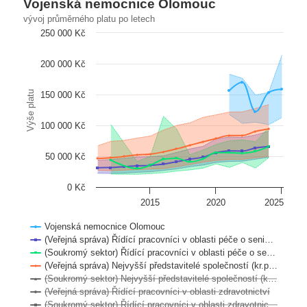
Vojenská nemocnice Olomouc
vývoj průměrného platu po letech
250 000 Kč
200 000 Kč
Výše platu
150 000 Kč
100 000 Kč
50 000 Kč
0 Kč
2015
2020
2025
Vojenská nemocnice Olomouc
(Veřejná správa) Řídící pracovníci v oblasti péče o seni…
(Soukromý sektor) Řídící pracovníci v oblasti péče o se…
(Veřejná správa) Nejvyšší představitelé společností (kr.p…
(Soukromý sektor) Nejvyšší představitelé společností (k…
(Veřejná správa) Řídící pracovníci v oblasti zdravotnictví
(Soukromý sektor) Řídící pracovníci v oblasti zdravotnic…