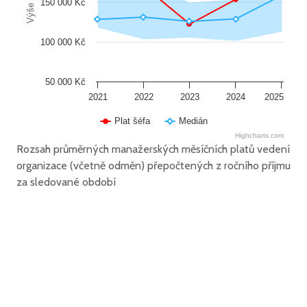
Výše platu
150 000 Kč
100 000 Kč
50 000 Kč
2021
2022
2023
2024
2025
Plat šéfa
Medián
Highcharts.com
Rozsah průměrných manažerských měsíčních platů vedení
organizace (včetně odměn) přepočtených z ročního příjmu
za sledované období