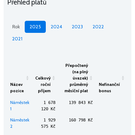
Přehled platů
Rok
2025
2024
2023
2022
2021
Přepočtený
(na plný
Celkový
úvazek)
Název
roční
průměrný
Nefinanční
pozice
příjem
měsíční plat
bonus
Náměstek
1 678
139 843 Kč
1
120 Kč
Náměstek
1 929
160 798 Kč
2
575 Kč