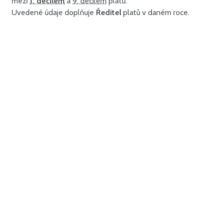
mezi
1. decilem
a
9. decilem
platů.
Uvedené údaje doplňuje
Ředitel
platů v daném roce.