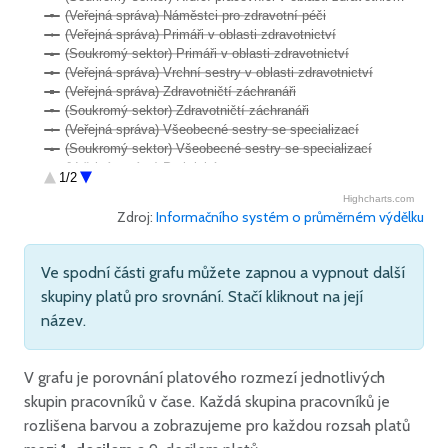
(Veřejná správa) Náměstci pro zdravotní péči
(Veřejná správa) Primáři v oblasti zdravotnictví
(Soukromý sektor) Primáři v oblasti zdravotnictví
(Veřejná správa) Vrchní sestry v oblasti zdravotnictví
(Veřejná správa) Zdravotničtí záchranáři
(Soukromý sektor) Zdravotničtí záchranáři
(Veřejná správa) Všeobecné sestry se specializací
(Soukromý sektor) Všeobecné sestry se specializací
(Veřejná správa) Praktické sestry
1/2
(Soukromý sektor) Praktické sestry
Highcharts.com
Zdroj:
Informačního systém o průměrném výdělku
Ve spodní části grafu můžete zapnou a vypnout další
skupiny platů pro srovnání. Stačí kliknout na její
název.
V grafu je porovnání platového rozmezí jednotlivých
skupin pracovníků v čase. Každá skupina pracovníků je
rozlišena barvou a zobrazujeme pro každou rozsah platů