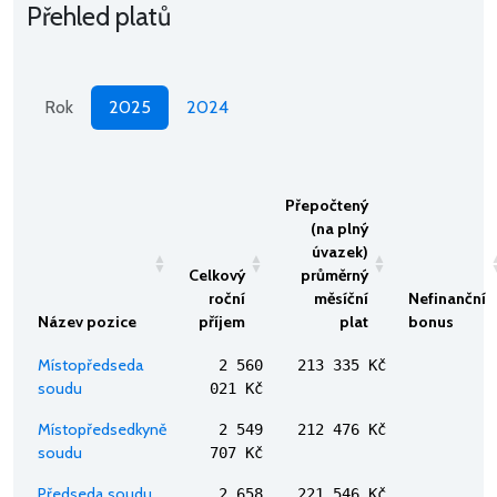
Přehled platů
Rok
2025
2024
Přepočtený
(na plný
úvazek)
Celkový
průměrný
roční
měsíční
Nefinanční
Název pozice
příjem
plat
bonus
Místopředseda
2 560
213 335 Kč
soudu
021 Kč
Místopředsedkyně
2 549
212 476 Kč
soudu
707 Kč
Předseda soudu
2 658
221 546 Kč