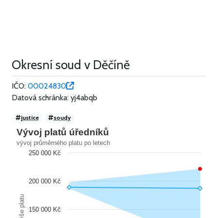
Okresní soud v Děčíně
IČO:
00024830
Datová schránka: yj4abqb
justice
soudy
Vývoj platů úředníků
vývoj průměrného platu po letech
250 000 Kč
200 000 Kč
Výše platu
150 000 Kč