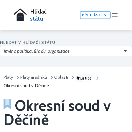
Hlídač
PŘIHLÁSIT SE
státu
HLEDAT V HLÍDAČI STÁTU
Platy
Platy úředníků
Oblasti
justice
Okresní soud v Děčíně
Okresní soud v
Děčíně