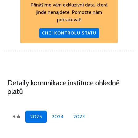
Přinášíme vám exkluzivní data, která
jinde nenajdete. Pomozte nám
pokračovat!
CHCI KONTROLU STÁTU
Detaily komunikace instituce ohledně
platů
Rok
2025
2024
2023