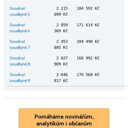
Soudce/
2 215
184 592 Kč
soudkyně 5
099 Kč
Soudce/
2 059
171 614 Kč
soudkyně 6
369 Kč
Soudce/
2 453
204 490 Kč
soudkyně 7
885 Kč
Soudce/
2 027
168 992 Kč
soudkyně 8
909 Kč
Soudce/
2 046
170 568 Kč
soudkyně 9
817 Kč
Pomáháme novinářům,
analytikům i občanům