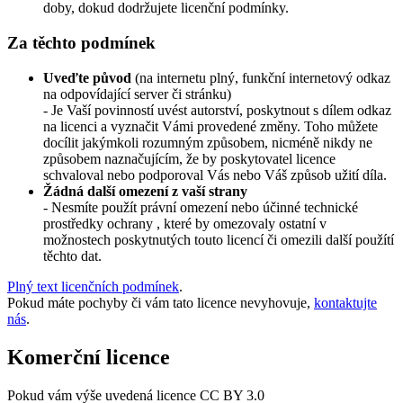
doby, dokud dodržujete licenční podmínky.
Za těchto podmínek
Uveďte původ
(na internetu plný, funkční internetový odkaz
na odpovídající server či stránku)
- Je Vaší povinností uvést autorství, poskytnout s dílem odkaz
na licenci a vyznačit Vámi provedené změny. Toho můžete
docílit jakýmkoli rozumným způsobem, nicméně nikdy ne
způsobem naznačujícím, že by poskytovatel licence
schvaloval nebo podporoval Vás nebo Váš způsob užití díla.
Žádná další omezení z vaší strany
- Nesmíte použít právní omezení nebo účinné technické
prostředky ochrany , které by omezovaly ostatní v
možnostech poskytnutých touto licencí či omezili další použítí
těchto dat.
Plný text licenčních podmínek
.
Pokud máte pochyby či vám tato licence nevyhovuje,
kontaktujte
nás
.
Komerční licence
Pokud vám výše uvedená licence CC BY 3.0