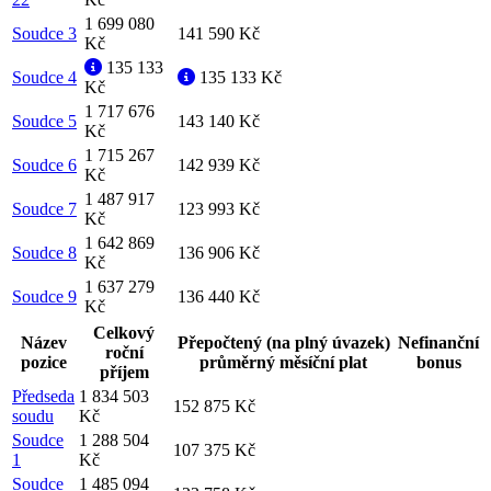
1 699 080
Soudce 3
141 590 Kč
Kč
135 133
Soudce 4
135 133 Kč
Kč
1 717 676
Soudce 5
143 140 Kč
Kč
1 715 267
Soudce 6
142 939 Kč
Kč
1 487 917
Soudce 7
123 993 Kč
Kč
1 642 869
Soudce 8
136 906 Kč
Kč
1 637 279
Soudce 9
136 440 Kč
Kč
Celkový
Název
Přepočtený (na plný úvazek)
Nefinanční
roční
pozice
průměrný měsíční plat
bonus
příjem
Předseda
1 834 503
152 875 Kč
soudu
Kč
Soudce
1 288 504
107 375 Kč
1
Kč
Soudce
1 485 094