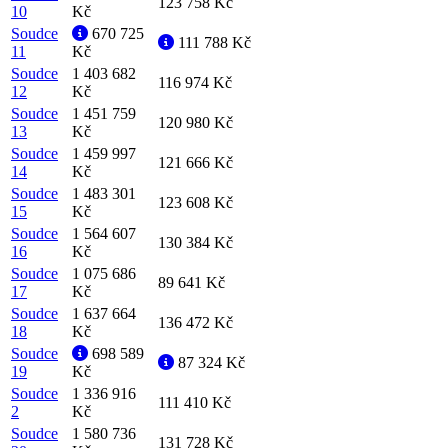
123 758 Kč
10
Kč
Soudce
670 725
111 788 Kč
11
Kč
Soudce
1 403 682
116 974 Kč
12
Kč
Soudce
1 451 759
120 980 Kč
13
Kč
Soudce
1 459 997
121 666 Kč
14
Kč
Soudce
1 483 301
123 608 Kč
15
Kč
Soudce
1 564 607
130 384 Kč
16
Kč
Soudce
1 075 686
89 641 Kč
17
Kč
Soudce
1 637 664
136 472 Kč
18
Kč
Soudce
698 589
87 324 Kč
19
Kč
Soudce
1 336 916
111 410 Kč
2
Kč
Soudce
1 580 736
131 728 Kč