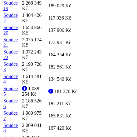
Soudce
2 268 349
189 029 Kč
19
Kč
Soudce
1 404 426
117 036 Kč
2
Kč
Soudce
1 654 866
137 906 Kč
20
Kč
Soudce
2 075 174
172 931 Kč
21
Kč
Soudce
1 972 243
164 354 Kč
22
Kč
Soudce
2 190 728
182 561 Kč
3
Kč
Soudce
1 614 481
134 540 Kč
4
Kč
Soudce
1 088
181 376 Kč
5
254 Kč
Soudce
2 186 526
182 211 Kč
6
Kč
Soudce
1 989 975
165 831 Kč
7
Kč
Soudce
2 009 041
167 420 Kč
8
Kč