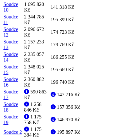
Soudce
1 695 820
141 318 Kč
10
Kč
Soudce
2 344 785
195 399 Kč
11
Kč
Soudce
2 096 672
174 723 Kč
12
Kč
Soudce
2 157 233
179 769 Kč
13
Kč
Soudce
2 235 057
186 255 Kč
14
Kč
Soudce
2 348 025
195 669 Kč
15
Kč
Soudce
2 360 882
196 740 Kč
16
Kč
Soudce
590 863
147 716 Kč
17
Kč
Soudce
1 258
157 356 Kč
18
846 Kč
Soudce
1 175
146 970 Kč
19
758 Kč
1 175
Soudce 2
195 897 Kč
384 Kč