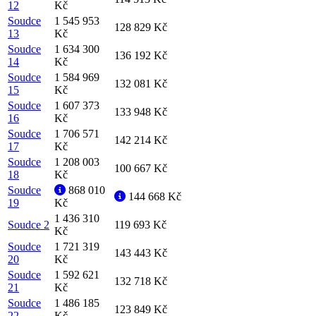
12
Kč
Soudce
1 545 953
128 829 Kč
13
Kč
Soudce
1 634 300
136 192 Kč
14
Kč
Soudce
1 584 969
132 081 Kč
15
Kč
Soudce
1 607 373
133 948 Kč
16
Kč
Soudce
1 706 571
142 214 Kč
17
Kč
Soudce
1 208 003
100 667 Kč
18
Kč
Soudce
868 010
144 668 Kč
19
Kč
1 436 310
Soudce 2
119 693 Kč
Kč
Soudce
1 721 319
143 443 Kč
20
Kč
Soudce
1 592 621
132 718 Kč
21
Kč
Soudce
1 486 185
123 849 Kč
22
Kč