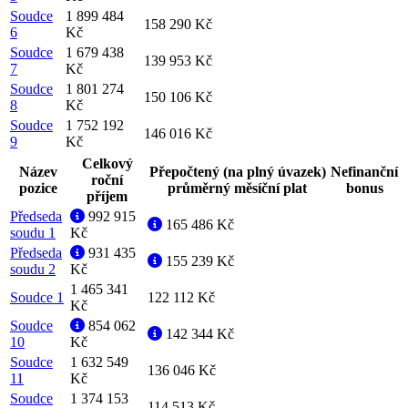
Soudce
1 899 484
158 290 Kč
6
Kč
Soudce
1 679 438
139 953 Kč
7
Kč
Soudce
1 801 274
150 106 Kč
8
Kč
Soudce
1 752 192
146 016 Kč
9
Kč
Celkový
Název
Přepočtený (na plný úvazek)
Nefinanční
roční
pozice
průměrný měsíční plat
bonus
příjem
Předseda
992 915
165 486 Kč
soudu 1
Kč
Předseda
931 435
155 239 Kč
soudu 2
Kč
1 465 341
Soudce 1
122 112 Kč
Kč
Soudce
854 062
142 344 Kč
10
Kč
Soudce
1 632 549
136 046 Kč
11
Kč
Soudce
1 374 153
114 513 Kč