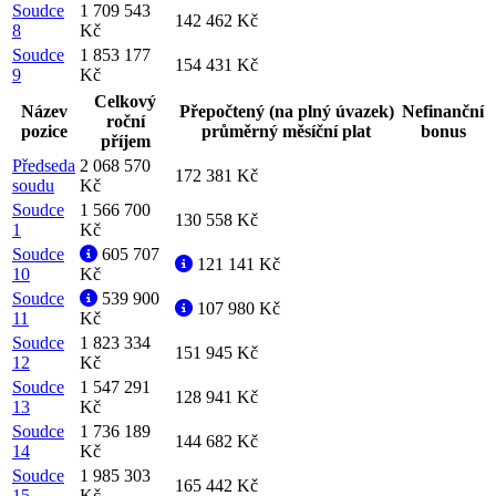
Soudce
1 709 543
142 462 Kč
8
Kč
Soudce
1 853 177
154 431 Kč
9
Kč
Celkový
Název
Přepočtený (na plný úvazek)
Nefinanční
roční
pozice
průměrný měsíční plat
bonus
příjem
Předseda
2 068 570
172 381 Kč
soudu
Kč
Soudce
1 566 700
130 558 Kč
1
Kč
Soudce
605 707
121 141 Kč
10
Kč
Soudce
539 900
107 980 Kč
11
Kč
Soudce
1 823 334
151 945 Kč
12
Kč
Soudce
1 547 291
128 941 Kč
13
Kč
Soudce
1 736 189
144 682 Kč
14
Kč
Soudce
1 985 303
165 442 Kč
15
Kč