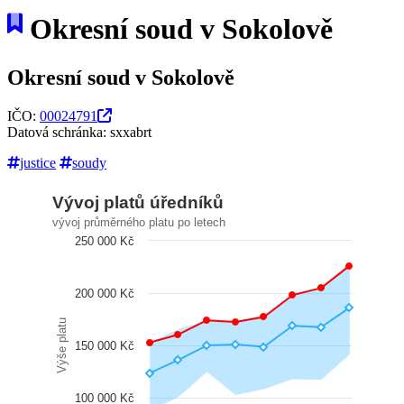
Okresní soud v Sokolově
Okresní soud v Sokolově
IČO:
00024791
Datová schránka: sxxabrt
justice
soudy
Vývoj platů úředníků
vývoj průměrného platu po letech
250 000 Kč
200 000 Kč
Výše platu
150 000 Kč
100 000 Kč