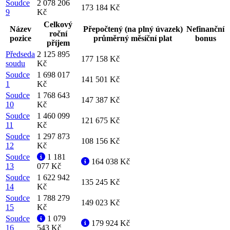
Soudce
2 078 206
173 184 Kč
9
Kč
Celkový
Název
Přepočtený (na plný úvazek)
Nefinanční
roční
pozice
průměrný měsíční plat
bonus
příjem
Předseda
2 125 895
177 158 Kč
soudu
Kč
Soudce
1 698 017
141 501 Kč
1
Kč
Soudce
1 768 643
147 387 Kč
10
Kč
Soudce
1 460 099
121 675 Kč
11
Kč
Soudce
1 297 873
108 156 Kč
12
Kč
Soudce
1 181
164 038 Kč
13
077 Kč
Soudce
1 622 942
135 245 Kč
14
Kč
Soudce
1 788 279
149 023 Kč
15
Kč
Soudce
1 079
179 924 Kč
16
543 Kč