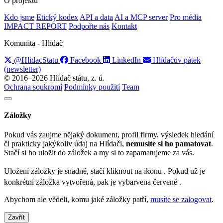
O projektu
Kdo jsme
Etický kodex
API a data
AI a MCP server
Pro média
IMPACT REPORT
Podpořte nás
Kontakt
Komunita - Hlídač
@HlidacStatu
Facebook
LinkedIn
Hlídačův pátek
(newsletter)
© 2016–2026 Hlídač státu, z. ú.
Ochrana soukromí
Podmínky použití
Team
Záložky
Pokud vás zaujme nějaký dokument, profil firmy, výsledek hledání
či prakticky jakýkoliv údaj na Hlídači,
nemusíte si ho pamatovat
.
Stačí si ho uložit do záložek a my si to zapamatujeme za vás.
Uložení záložky je snadné, stačí kliknout na ikonu
. Pokud už je
konkrétní záložka vytvořená, pak je vybarvena červeně
.
Abychom ale vědeli, komu jaké záložky patří,
musíte se zalogovat
.
Zavřít