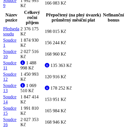
Soudce
1 992 993
166 083 Kč
9
Kč
Celkový
Název
Přepočtený (na plný úvazek)
Nefinanční
roční
pozice
průměrný měsíční plat
bonus
příjem
Předseda
2 376 175
198 015 Kč
soudu
Kč
Soudce
1 874 930
156 244 Kč
1
Kč
Soudce
2 027 516
168 960 Kč
10
Kč
Soudce
1 488
135 363 Kč
11
998 Kč
Soudce
1 450 993
120 916 Kč
12
Kč
Soudce
1 069
178 252 Kč
13
510 Kč
Soudce
1 847 414
153 951 Kč
14
Kč
Soudce
1 991 810
165 984 Kč
15
Kč
Soudce
2 027 353
168 946 Kč
16
Kč