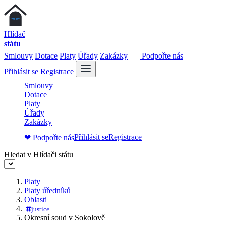
Hlídač
státu
Smlouvy
Dotace
Platy
Úřady
Zakázky
Podpořte nás
Přihlásit se
Registrace
Smlouvy
Dotace
Platy
Úřady
Zakázky
Přihlásit se
Registrace
❤ Podpořte nás
Hledat v Hlídači státu
Platy
Platy úředníků
Oblasti
justice
Okresní soud v Sokolově