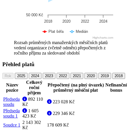
50 000 Kč
2018
2020
2022
2024
Plat šéfa
Medián
Highcharts.com
Rozsah průměrných manažerských měsíčních platů
vedení organizace (včetně odměn) přepočtených z
ročního příjmu za sledované období
Přehled platů
Rok
2025
2024
2023
2022
2021
2020
2019
2018
Celkový
Název
Přepočtený (na plný úvazek)
Nefinanční
roční
pozice
průměrný měsíční plat
bonus
příjem
Předseda
892 110
223 028 Kč
soudu
Kč
Předseda
1 605
229 346 Kč
soudu 1
423 Kč
2 143 302
Soudce 1
178 609 Kč
Kč