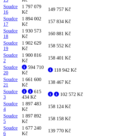
Soudce
1 797 079
149 757 Kč
16
Kč
Soudce
1 894 002
157 834 Kč
17
Kč
Soudce
1 930 573
160 881 Kč
18
Kč
Soudce
1 902 629
158 552 Kč
19
Kč
Soudce
1 900 816
158 401 Kč
2
Kč
Soudce
594 710
118 942 Kč
20
Kč
Soudce
1 661 600
138 467 Kč
21
Kč
Soudce
615
102 572 Kč
3
434 Kč
Soudce
1 897 483
158 124 Kč
4
Kč
Soudce
1 897 892
158 158 Kč
5
Kč
Soudce
1 677 240
139 770 Kč
6
Kč