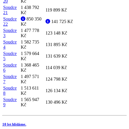
20
Kč
Soudce
1 438 792
119 899 Kč
21
Kč
Soudce
850 350
141 725 Kč
22
Kč
Soudce
1 477 778
123 148 Kč
3
Kč
Soudce
1 582 735
131 895 Kč
4
Kč
Soudce
1 579 664
131 639 Kč
5
Kč
Soudce
1 368 465
114 039 Kč
6
Kč
Soudce
1 497 571
124 798 Kč
7
Kč
Soudce
1 513 611
126 134 Kč
8
Kč
Soudce
1 565 947
130 496 Kč
9
Kč
10 let hlídáme.