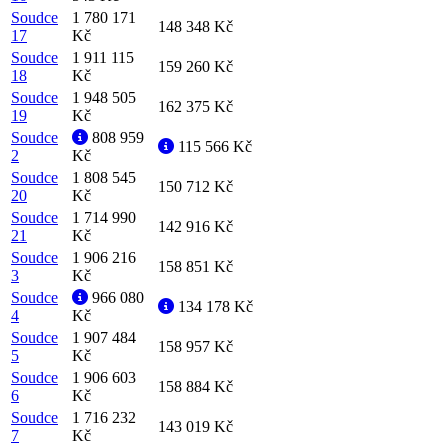
Soudce
1 780 171
148 348 Kč
17
Kč
Soudce
1 911 115
159 260 Kč
18
Kč
Soudce
1 948 505
162 375 Kč
19
Kč
Soudce
808 959
115 566 Kč
2
Kč
Soudce
1 808 545
150 712 Kč
20
Kč
Soudce
1 714 990
142 916 Kč
21
Kč
Soudce
1 906 216
158 851 Kč
3
Kč
Soudce
966 080
134 178 Kč
4
Kč
Soudce
1 907 484
158 957 Kč
5
Kč
Soudce
1 906 603
158 884 Kč
6
Kč
Soudce
1 716 232
143 019 Kč
7
Kč