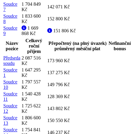
Soudce
1 704 849
142 071 Kč
7
Kč
Soudce
1 833 600
152 800 Kč
8
Kč
Soudce
1 669
151 806 Kč
9
868 Kč
Celkový
Název
Přepočtený (na plný úvazek)
Nefinanční
roční
pozice
průměrný měsíční plat
bonus
příjem
Předseda
2 087 516
173 960 Kč
soudu
Kč
Soudce
1 647 295
137 275 Kč
1
Kč
Soudce
1 797 557
149 796 Kč
10
Kč
Soudce
1 540 428
128 369 Kč
11
Kč
Soudce
1 725 622
143 802 Kč
12
Kč
Soudce
1 806 600
150 550 Kč
13
Kč
Soudce
1 754 841
146 237 Kč