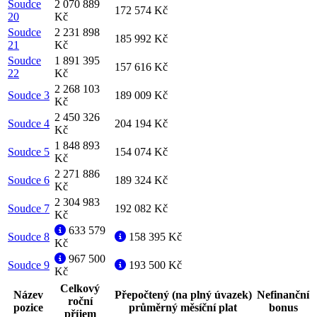
Soudce
2 070 889
172 574 Kč
20
Kč
Soudce
2 231 898
185 992 Kč
21
Kč
Soudce
1 891 395
157 616 Kč
22
Kč
2 268 103
Soudce 3
189 009 Kč
Kč
2 450 326
Soudce 4
204 194 Kč
Kč
1 848 893
Soudce 5
154 074 Kč
Kč
2 271 886
Soudce 6
189 324 Kč
Kč
2 304 983
Soudce 7
192 082 Kč
Kč
633 579
Soudce 8
158 395 Kč
Kč
967 500
Soudce 9
193 500 Kč
Kč
Celkový
Název
Přepočtený (na plný úvazek)
Nefinanční
roční
pozice
průměrný měsíční plat
bonus
příjem