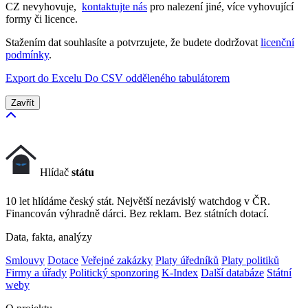
CZ nevyhovuje,
kontaktujte nás
pro nalezení jiné, více vyhovující
formy či licence.
Stažením dat souhlasíte a potvrzujete, že budete dodržovat
licenční
podmínky
.
Export do Excelu
Do CSV odděleného tabulátorem
Zavřít
Hlídač
státu
10 let hlídáme český stát. Největší nezávislý watchdog v ČR.
Financován výhradně dárci. Bez reklam. Bez státních dotací.
Data, fakta, analýzy
Smlouvy
Dotace
Veřejné zakázky
Platy úředníků
Platy politiků
Firmy a úřady
Politický sponzoring
K-Index
Další databáze
Státní
weby